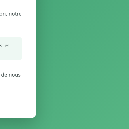
on, notre
s les
 de nous